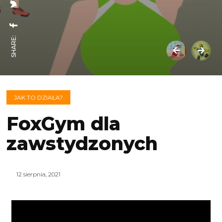
SHARE:
JAK TO DZIAŁA?
FoxGym dla
zawstydzonych
12 sierpnia, 2021