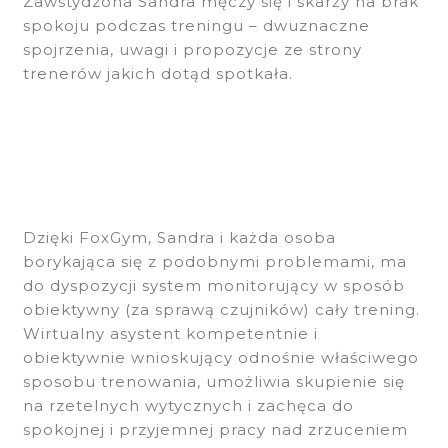
Zawstydzona Sandra męczy się i skarży na brak
spokoju podczas treningu – dwuznaczne
spojrzenia, uwagi i propozycje ze strony
trenerów jakich dotąd spotkała.
Dzięki FoxGym, Sandra i każda osoba
borykająca się z podobnymi problemami, ma
do dyspozycji system monitorujący w sposób
obiektywny (za sprawą czujników) cały trening.
Wirtualny asystent kompetentnie i
obiektywnie wnioskujący odnośnie właściwego
sposobu trenowania, umożliwia skupienie się
na rzetelnych wytycznych i zachęca do
spokojnej i przyjemnej pracy nad zrzuceniem