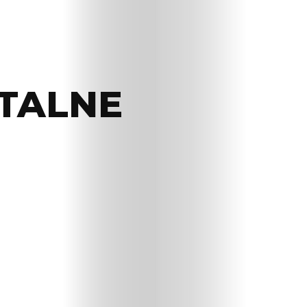
TALNE
KUP
FoxGym
jak
to
działa?