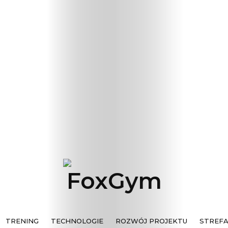
trening
technolog
rozwój
projektu
strefa
inwestora
kontakt
TRENING
TECHNOLOGIE
ROZWÓJ PROJEKTU
STREF
Search