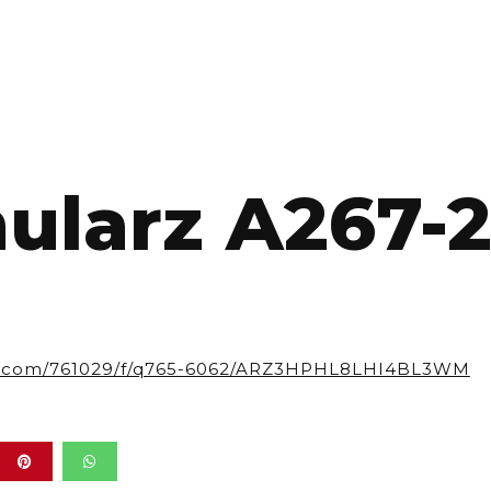
ularz A267-
KUP
FoxGym
jak
kup.com/761029/f/q765-6062/ARZ3HPHL8LHI4BL3WM
to
działa?