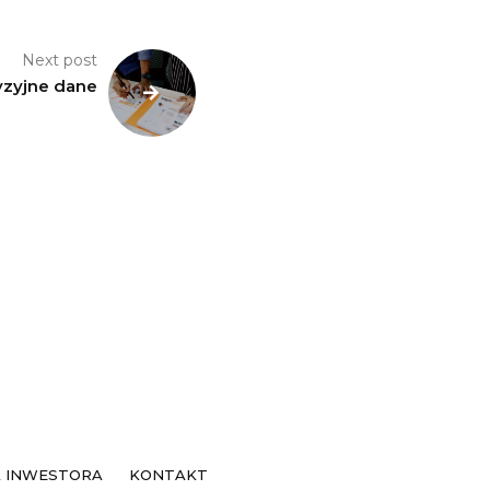
Next post
yzyjne dane
ie
A INWESTORA
KONTAKT