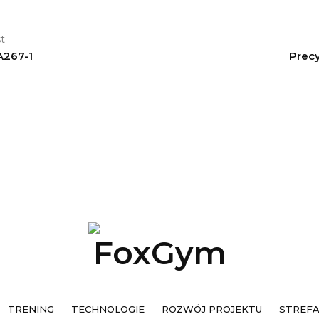
trening
t
A267-1
Prec
technolog
rozwój
projektu
strefa
inwestora
kontakt
TRENING
TECHNOLOGIE
ROZWÓJ PROJEKTU
STREF
Search